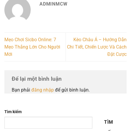
ADMINMCW
Mẹo Chơi Sicbo Online: 7
Kèo Châu Á – Hướng Dẫn
Mẹo Thắng Lớn Cho Người
Chi Tiết, Chiến Lược Và Cách
Mới
Đặt Cược
Để lại một bình luận
Bạn phải
đăng nhập
để gửi bình luận.
Tìm kiếm
TÌM