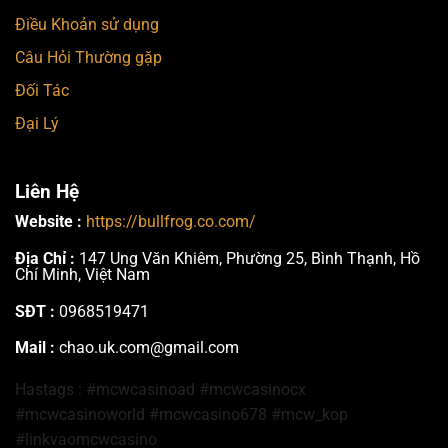
Điều Khoản sử dụng
Câu Hỏi Thường gặp
Đối Tác
Đại Lý
Liên Hệ
Website :
https://bullfrog.co.com/
Địa Chỉ :
147 Ung Văn Khiêm, Phường 25, Bình Thạnh, Hồ
Chí Minh, Việt Nam
SĐT :
0968519471
Mail :
chao.uk.com@gmail.com
Hastags : #mcwcasinoad #mcwcasinocx
#mcwcasinoworld #mcwcasino678 #mcw_kop
#linkvaomcwcasino