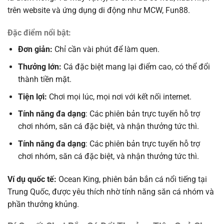
trên website và ứng dụng di động như MCW, Fun88.
Đặc điểm nổi bật:
Đơn giản:
Chỉ cần vài phút để làm quen.
Thưởng lớn:
Cá đặc biệt mang lại điểm cao, có thể đổi
thành tiền mặt.
Tiện lợi:
Chơi mọi lúc, mọi nơi với kết nối internet.
Tính năng đa dạng
: Các phiên bản trực tuyến hỗ trợ
chơi nhóm, săn cá đặc biệt, và nhận thưởng tức thì.
Tính năng đa dạng
: Các phiên bản trực tuyến hỗ trợ
chơi nhóm, săn cá đặc biệt, và nhận thưởng tức thì.
Ví dụ quốc tế:
Ocean King, phiên bản bắn cá nổi tiếng tại
Trung Quốc, được yêu thích nhờ tính năng săn cá nhóm và
phần thưởng khủng.