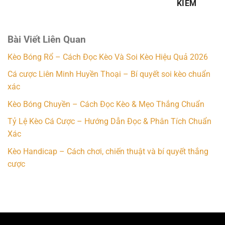
KIẾM
Bài Viết Liên Quan
Kèo Bóng Rổ – Cách Đọc Kèo Và Soi Kèo Hiệu Quả 2026
Cá cược Liên Minh Huyền Thoại – Bí quyết soi kèo chuẩn
xác
Kèo Bóng Chuyền – Cách Đọc Kèo & Mẹo Thắng Chuẩn
Tỷ Lệ Kèo Cá Cược – Hướng Dẫn Đọc & Phân Tích Chuẩn
Xác
Kèo Handicap – Cách chơi, chiến thuật và bí quyết thắng
cược