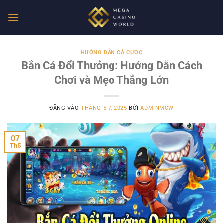
Bỏ
qua
nội
dung
HƯỚNG DẪN CÁ CƯỢC
Bắn Cá Đổi Thưởng: Hướng Dẫn Cách
Chơi và Mẹo Thắng Lớn
ĐĂNG VÀO
THÁNG 5 7, 2025
BỞI
ADMINMCW
07
Th5