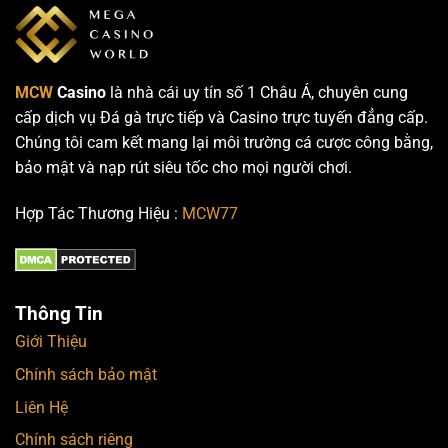
MCW
Casino
là nhà cái uy tín số 1 Châu Á, chuyên cung
cấp dịch vụ Đá gà trực tiếp và Casino trực tuyến đẳng cấp.
Chúng tôi cam kết mang lại môi trường cá cược công bằng,
bảo mật và nạp rút siêu tốc cho mọi người chơi.
Hợp Tác Thương Hiệu :
MCW77
Thông Tin
Giới Thiệu
Chính sách bảo mật
Liên Hệ
Chính sách riêng