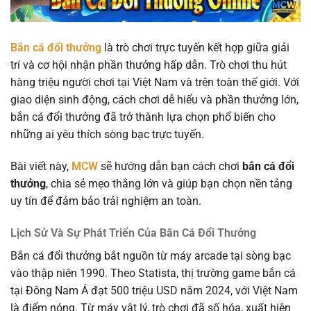
Bắn cá đổi thưởng
là trò chơi trực tuyến kết hợp giữa giải
trí và cơ hội nhận phần thưởng hấp dẫn. Trò chơi thu hút
hàng triệu người chơi tại Việt Nam và trên toàn thế giới. Với
giao diện sinh động, cách chơi dễ hiểu và phần thưởng lớn,
bắn cá đổi thưởng đã trở thành lựa chọn phổ biến cho
những ai yêu thích sòng bạc trực tuyến.
Bài viết này,
MCW
sẽ hướng dẫn bạn cách chơi
bắn cá đổi
thưởng
, chia sẻ mẹo thắng lớn và giúp bạn chọn nền tảng
uy tín để đảm bảo trải nghiệm an toàn.
Lịch Sử Và Sự Phát Triển Của Bắn Cá Đổi Thưởng
Bắn cá đổi thưởng bắt nguồn từ máy arcade tại sòng bạc
vào thập niên 1990. Theo
Statista
, thị trường game bắn cá
tại Đông Nam Á đạt 500 triệu USD năm 2024, với Việt Nam
là điểm nóng. Từ máy vật lý, trò chơi đã số hóa, xuất hiện