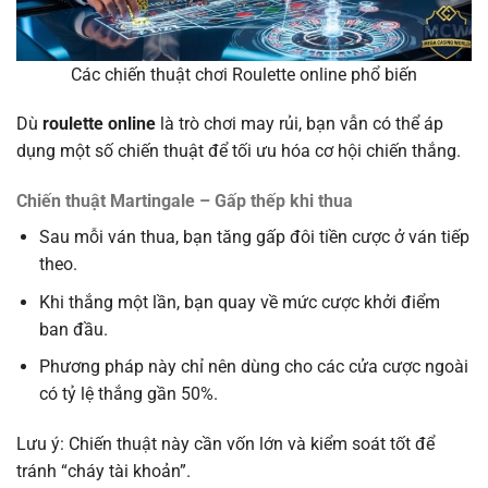
Các chiến thuật chơi Roulette online phổ biến
Dù
roulette online
là trò chơi may rủi, bạn vẫn có thể áp
dụng một số chiến thuật để tối ưu hóa cơ hội chiến thắng.
Chiến thuật Martingale – Gấp thếp khi thua
Sau mỗi ván thua, bạn tăng gấp đôi tiền cược ở ván tiếp
theo.
Khi thắng một lần, bạn quay về mức cược khởi điểm
ban đầu.
Phương pháp này chỉ nên dùng cho các cửa cược ngoài
có tỷ lệ thắng gần 50%.
Lưu ý: Chiến thuật này cần vốn lớn và kiểm soát tốt để
tránh “cháy tài khoản”.