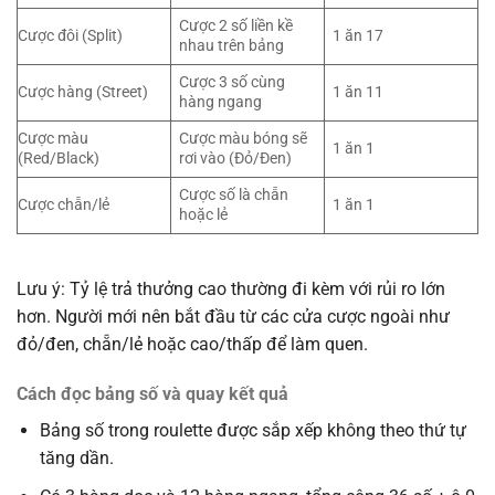
Cược 2 số liền kề
Cược đôi (Split)
1 ăn 17
nhau trên bảng
Cược 3 số cùng
Cược hàng (Street)
1 ăn 11
hàng ngang
Cược màu
Cược màu bóng sẽ
1 ăn 1
(Red/Black)
rơi vào (Đỏ/Đen)
Cược số là chẵn
Cược chẵn/lẻ
1 ăn 1
hoặc lẻ
Lưu ý: Tỷ lệ trả thưởng cao thường đi kèm với rủi ro lớn
hơn. Người mới nên bắt đầu từ các cửa cược ngoài như
đỏ/đen, chẵn/lẻ hoặc cao/thấp để làm quen.
Cách đọc bảng số và quay kết quả
Bảng số trong roulette được sắp xếp không theo thứ tự
tăng dần.