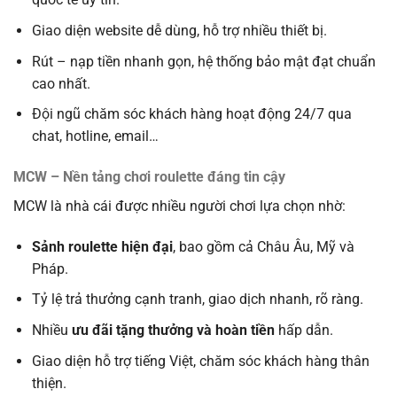
Giao diện website dễ dùng, hỗ trợ nhiều thiết bị.
Rút – nạp tiền nhanh gọn, hệ thống bảo mật đạt chuẩn
cao nhất.
Đội ngũ chăm sóc khách hàng hoạt động 24/7 qua
chat, hotline, email…
MCW – Nền tảng chơi roulette đáng tin cậy
MCW là nhà cái được nhiều người chơi lựa chọn nhờ:
Sảnh roulette hiện đại
, bao gồm cả Châu Âu, Mỹ và
Pháp.
Tỷ lệ trả thưởng cạnh tranh, giao dịch nhanh, rõ ràng.
Nhiều
ưu đãi tặng thưởng và hoàn tiền
hấp dẫn.
Giao diện hỗ trợ tiếng Việt, chăm sóc khách hàng thân
thiện.