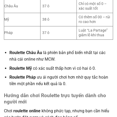
Chỉ có một số 0 –
Châu Âu
37 ô
xác suất tốt
Có thêm số 00 – rủi
Mỹ
38 ô
ro cao hơn
Luật “La Partage”
Pháp
37 ô
giảm lỗ khi thua
Roulette Châu Âu
là phiên bản phổ biến nhất tại các
nhà cái online như MCW.
Roulette Mỹ
có xác suất thấp hơn vì có hai ô 0.
Roulette Pháp
ưu ái người chơi hơn nhờ quy tắc hoàn
tiền một phần nếu kết quả là 0.
Hướng dẫn chơi Roulette trực tuyến dành cho
người mới
Chơi
roulette online
không phức tạp, nhưng bạn cần hiểu