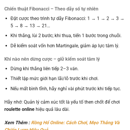
Chiến thuật Fibonacci – Theo dãy số tự nhiên
Đặt cược theo trình tự dãy Fibonacci: 1 → 1 → 2 → 3 →
5 → 8 → 13 → 21…
Khi thắng, lùi 2 bước; khi thua, tiến 1 bước trong chuỗi.
Dễ kiểm soát vốn hơn Martingale, giảm áp lực tâm lý.
Khi nào nên dừng cược – giữ kiểm soát tâm lý
Dừng khi thắng liên tiếp 2–3 ván.
Thiết lập mức giới hạn lãi/lỗ trước khi chơi.
Nếu mất bình tĩnh, hãy nghỉ vài phút trước khi tiếp tục.
Hãy nhớ: Quản lý cảm xúc tốt là yếu tố then chốt để chơi
roulette online
hiệu quả lâu dài.
Xem Thêm :
Rồng Hổ Online: Cách Chơi, Mẹo Thắng Và
Chiến Lược Hiệu Quả