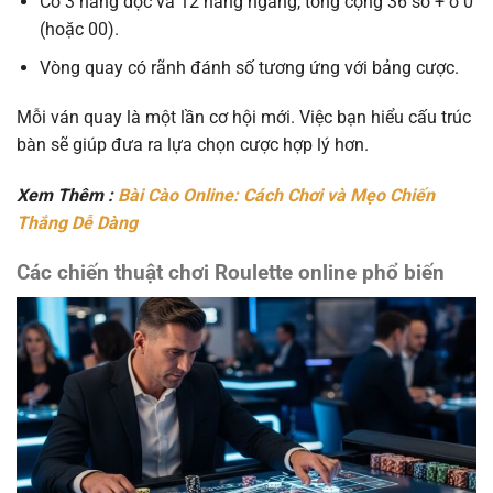
Có 3 hàng dọc và 12 hàng ngang, tổng cộng 36 số + ô 0
(hoặc 00).
Vòng quay có rãnh đánh số tương ứng với bảng cược.
Mỗi ván quay là một lần cơ hội mới. Việc bạn hiểu cấu trúc
bàn sẽ giúp đưa ra lựa chọn cược hợp lý hơn.
Xem Thêm :
Bài Cào Online: Cách Chơi và Mẹo Chiến
Thắng Dễ Dàng
Các chiến thuật chơi Roulette online phổ biến