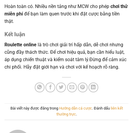
Hoàn toàn có. Nhiều nền tảng như MCW cho phép
chơi thử
miễn phí
để bạn làm quen trước khi đặt cược bằng tiền
thật.
Kết luận
Roulette online
là trò chơi giải trí hấp dẫn, dễ chơi nhưng
cũng đầy thách thức. Để chơi hiệu quả, bạn cần hiểu luật,
áp dụng chiến thuật và kiểm soát tâm lý.Đừng để cảm xúc
chi phối. Hãy đặt giới hạn và chơi với kế hoạch rõ ràng.
Bài viết này được đăng trong
Hướng dẫn cá cược
. Đánh dấu
liên kết
thường trực
.