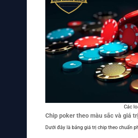
Các lo
Chip poker theo màu sắc và giá tr
Dưới đây là bảng giá trị chip theo chuẩn p