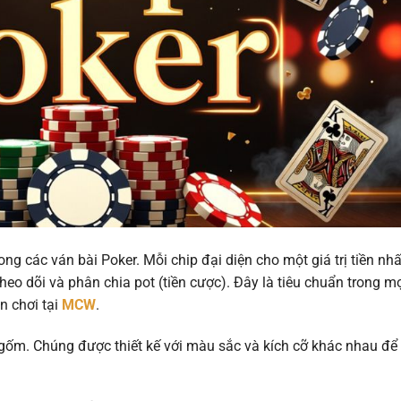
ong các ván bài Poker. Mỗi chip đại diện cho một giá trị tiền nhấ
heo dõi và phân chia pot (tiền cược). Đây là tiêu chuẩn trong m
n chơi tại
MCW
.
gốm. Chúng được thiết kế với màu sắc và kích cỡ khác nhau để 