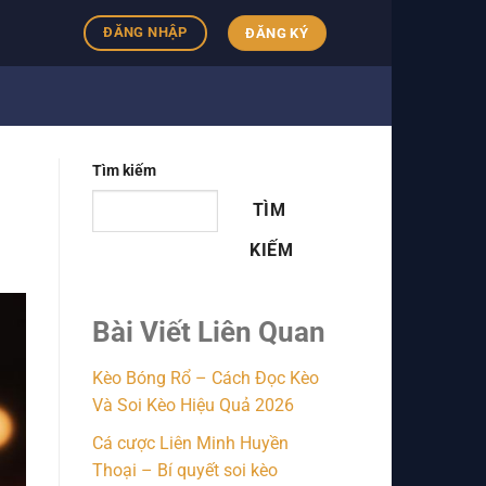
ĐĂNG NHẬP
ĐĂNG KÝ
Tìm kiếm
TÌM
KIẾM
Bài Viết Liên Quan
Kèo Bóng Rổ – Cách Đọc Kèo
Và Soi Kèo Hiệu Quả 2026
Cá cược Liên Minh Huyền
Thoại – Bí quyết soi kèo