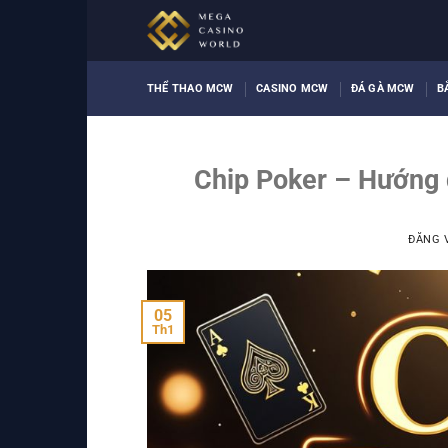
Bỏ
qua
nội
dung
THỂ THAO MCW
CASINO MCW
ĐÁ GÀ MCW
B
Chip Poker – Hướng 
ĐĂNG 
05
Th1