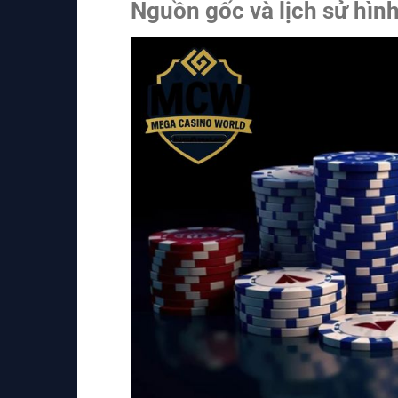
Nguồn gốc và lịch sử hìn