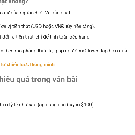
thật không?
 số dư của người chơi. Về bản chất:
ơn vị tiền thật (USD hoặc VNĐ tùy nền tảng).
đổi ra tiền thật, chỉ để tính toán xếp hạng.
ao diện mô phỏng thực tế, giúp người mới luyện tập hiệu quả.
 từ chiến lược thông minh
hiệu quả trong ván bài
heo tỷ lệ như sau (áp dụng cho buy-in $100):