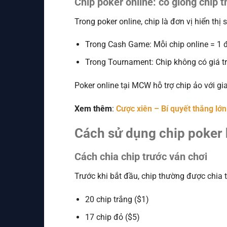
Chip poker online: có giống chip 
Trong poker online, chip là đơn vị hiển thị
Trong Cash Game: Mỗi chip online = 1 đ
Trong Tournament: Chip không có giá trị 
Poker online tại MCW hỗ trợ chip ảo với gi
Xem thêm
:
Cược xiên – Bí quyết thắng lớn
Cách sử dụng chip poker 
Cách chia chip trước ván chơi
Trước khi bắt đầu, chip thường được chia t
20 chip trắng ($1)
17 chip đỏ ($5)