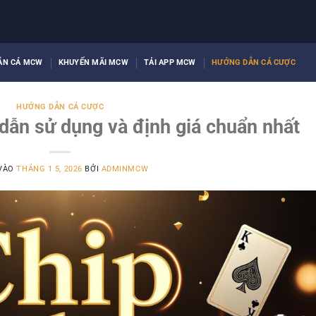
ẮN CÁ MCW
KHUYẾN MÃI MCW
TẢI APP MCW
HƯỚNG DẪN CÁ CƯỢC
HƯỚNG DẪN CÁ CƯỢC
dẫn sử dụng và định giá chuẩn nhất
VÀO
THÁNG 1 5, 2026
BỞI
ADMINMCW