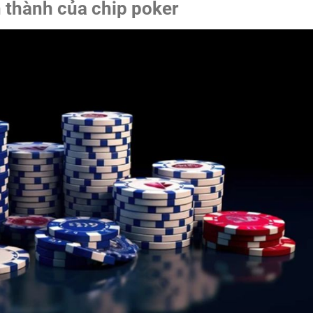
h thành của chip poker