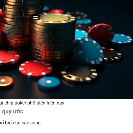
ại chip poker phổ biến hiện nay
ị quy ước
hổ biến tại các sòng: